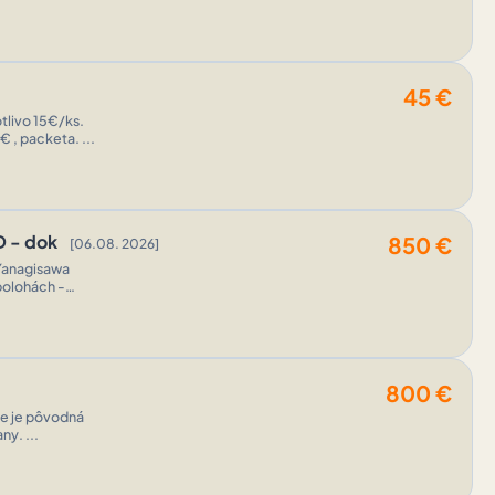
45
€
Dobierka, packeta možná. Pri platbe vopred celej sumy na účet poštovné 3,40€ , packeta. ...
D - dok
850
€
[06.08. 2026]
Yanagisawa
polohách -
800
€
te je pôvodná
 odber Piešťany. ...