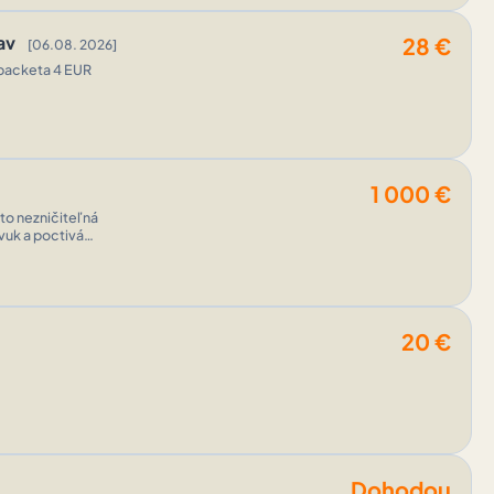
tav
28
€
[06.08. 2026]
: packeta 4 EUR
1 000
€
 to nezničiteľná
vuk a poctivá
20
€
Dohodou