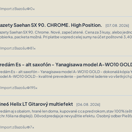
Import z Bazošu
0x
n
visibility
azety Saehan SX 90. CHROME. High Position.
[07.08. 2026]
y Saehan SX 90. Chrome. Nové, zapečatené. Cena za 3 kusy, alebo jednotlivo 15€/ks.
Import z Bazošu
81x
n
visibility
redám Es - alt saxofón - Yanagisawa model A-WO10 GOL
redám Es - alt saxofón - Yanagisawa model A-WO10 GOLD - dokonalá kópia 
odel A-WO10 GOLD - kvalitné prevedenie - perfektné ladenie vo všetkých 
rásny zvuk - pre náročných - made in Japan - s príslušenstvom : plátky, hubi ...
Import z Bazošu
195x
n
visibility
ine6 Helix LT Gitarový multiefekt
[06.08. 2026]
redám aj s obalom, hrané len doma, kupované cca pred rokom,stav 100% (eš
ochr.fólia na displeji). Dôvod predaja je nevyužitie efektu. Osobný
Import z Bazošu
7x
n
visibility