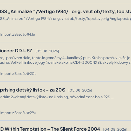
ISS „Animalize “/Vertigo 1984/+orig. vnut ob/texty,Top s
ISS „Animalize “/Vertigo 1984/+orig. vnut ob/texty,Top stav ,orig Angliapost
.
Import z Bazošu
13x
n
visibility
ioneer DDJ-SZ
[05.08. 2026]
hoj, posúvam ďalej tento legendárny 4-kanálový pult. Kto ho pozná, vie, že je
ašina. Veľké hliníkové jogy (rovnaké ako na CDJ-3000NXS), skvelý klubový z
konštrukcia, čo niečo vydrží. Stav: Pult je plne funkčný, tl ...
Import z Bazošu
20x
n
visibility
prising detský listok - za 20€
[05.08. 2026]
redám 2-denný detský lístok na Uprising, pôvodná cena bola 29€ ...
Import z Bazošu
29x
n
visibility
D Within Temptation – The Silent Force 2004
[04.08. 2026]