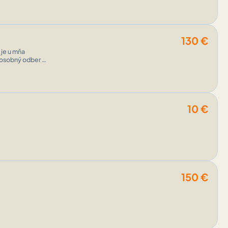
130
€
je u mňa
10
€
150
€
.