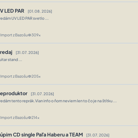
V LED PAR
[01.08. 2026]
redám UV LED PAR svetlo ...
Import z Bazošu
309x
n
visibility
redaj
[31.07. 2026]
itar stand ...
Import z Bazošu
205x
n
visibility
eproduktor
[31.07. 2026]
redám tento reprák.Vian info o ňom neviem len to čo je na štítku ...
Import z Bazošu
214x
n
visibility
úpim CD single Paľa Haberu a TEAM
[31.07. 2026]