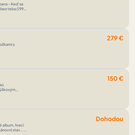
 bez teba (1993)
279
€
ložkami z
150
€
sú
výškovým
c SP1500ABT je
Dohodou
é album, hrací
ánovní stav...