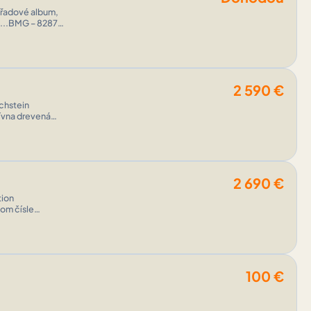
í řadové album,
v....BMG – 82876
2 590
€
chstein
á ná ...
2 690
€
tion
nom čísle
100
€