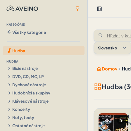
push_pin
left_panel_close
KATEGÓRIE
arrow_back
Všetky kategórie
search
expand_more
Slovensko
music_note
Hudba
HUDBA
chevron_right
home
chevron_right
Bicie nástroje
Domov
Hud
chevron_right
DVD, CD, MC, LP
chevron_right
grid_view
Dychové nástroje
Hudba (3
chevron_right
Hudobníci a skupiny
chevron_right
Klávesové nástroje
chevron_right
Koncerty
L
chevron_right
Noty, texty
star
P
chevron_right
Ostatné nástroje