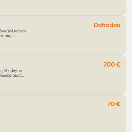
Dohodou
vstupu,
no ...
700
€
loď&amp;quot;
70
€