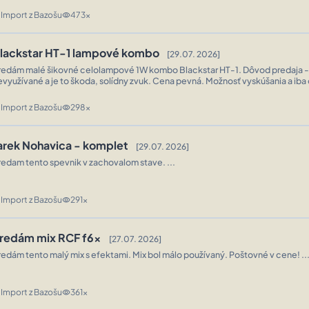
Import z Bazošu
473x
n
visibility
lackstar HT-1 lampové kombo
[29.07. 2026]
redám malé šikovné celolampové 1W kombo Blackstar HT-1. Dôvod predaja - 
yužívané a je to škoda, solídny zvuk. Cena pevná. Možnosť vyskúšania a iba osobný odber :)
lefónne číslo je vy ...
Import z Bazošu
298x
n
visibility
arek Nohavica - komplet
[29.07. 2026]
redam tento spevnik v zachovalom stave. ...
Import z Bazošu
291x
n
visibility
redám mix RCF f6x
[27.07. 2026]
redám tento malý mix s efektami. Mix bol málo používaný. Poštovné v cene! ..
Import z Bazošu
361x
n
visibility