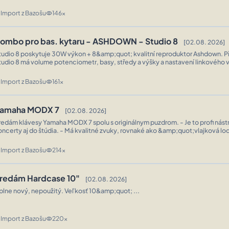
Import z Bazošu
146x
n
visibility
ombo pro bas. kytaru - ASHDOWN - Studio 8
[02.08. 2026]
o 8 poskytuje 30W výkon + 8&amp;quot; kvalitní reproduktor Ashdown. Přenosné kombo
tudio 8 má volume potenciometr, basy, středy a výšky a nastavení linkového 
luchátkový výstup, Input vstup a na zadní straně vypínání reproduktoru. Vyrobe
Import z Bazošu
161x
n
visibility
amaha MODX 7
[02.08. 2026]
edám klávesy Yamaha MODX 7 spolu s originálnym puzdrom. - Je to profi nástroj vhodný na
oncerty aj do štúdia. - Má kvalitné zvuky, rovnaké ako &amp;quot;vlajková 
amaha Montage. - Má dva druhy zvuko ...
Import z Bazošu
214x
n
visibility
redám Hardcase 10"
[02.08. 2026]
plne nový, nepoužitý. Veľkosť 10&amp;quot; ...
Import z Bazošu
220x
n
visibility