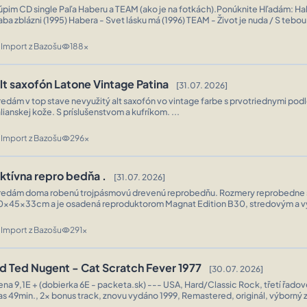
pim CD single Paľa Haberu a TEAM (ako je na fotkách).Ponúknite Hľadám: Habera - Keď sa
aba zblázni (1995) Habera - Svet lásku má (1996) TEAM - Život je nuda / S tebou
EAM - Nebo poď k nám (1996) TEAM - Mám na teba chuť (20 ...
Import z Bazošu
188x
n
visibility
lt saxofón Latone Vintage Patina
[31.07. 2026]
redám v top stave nevyužitý alt saxofón vo vintage farbe s prvotriednymi pod
alianskej kože. S príslušenstvom a kufríkom. ...
Import z Bazošu
296x
n
visibility
ktívna repro bedňa .
[31.07. 2026]
redám doma robenú trojpásmovú drevenú reprobedňu. Rozmery reprobedne 
0x45x33cm a je osadená reproduktorom Magnat Edition B30, stredovým a 
eproduktorom. Ako zosilovač je použitý blok Skitec SP1500ABT MP3. Skyte
svedčený a ...
Import z Bazošu
291x
n
visibility
d Ted Nugent - Cat Scratch Fever 1977
[30.07. 2026]
ena 9,1E + (dobierka 6E - packeta.sk) --- USA, Hard/Classic Rock, třetí řadov
as 49min., 2x bonus track, znovu vydáno 1999, Remastered, originál, výborný z
pic ‎– 494603 2 Tracklist 1 Cat Scratch Fever 3:38 2 Wang Da ...