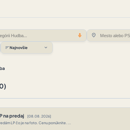
location_on
mic
expand_more
sort
Najnovšie
ba
0)
P na predaj
[08.08. 2026]
redám LP čo je na foto. Cenu ponúknite. ...