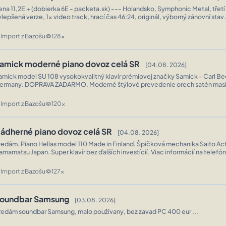
ena 11,2E + (dobierka 6E - packeta.sk) --- Holandsko, Symphonic Metal, třet
ylepšená verze, 1x video track, hrací čas 46:24, originál, výborný zánovní sta
517 2 Tracklist 1 Intro 1:58 2 See Who I Am 4:51 3 Jilli ...
Import z Bazošu
128x
n
visibility
amick moderné piano dovoz celá SR
[04.08. 2026]
amick model SU 108 vysokokvalitný klavír prémiovej značky Samick - Carl Be
any. DOPRAVA ZADARMO. Moderné štýlové prevedenie orech satén masívna drevená
dyha. Perfektná klavírna mechanika s vynikajúcou ľahkosťou hry. Jedinečn
Import z Bazošu
120x
n
visibility
ádherné piano dovoz celá SR
[04.08. 2026]
redám. Piano Hellas model 110 Made in Finland. Špičková mechanika Saito Ac
amamatsu Japan. Super klavír bez ďalších investícií. Viac informácií na telefó
940536631. K dispozícii je vám aj originál video nahrávka. ...
Import z Bazošu
127x
n
visibility
oundbar Samsung
[03.08. 2026]
Predám soundbar Samsung, malo používany, bez zavad PC 400 eur ...