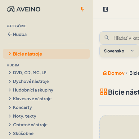
push_pin
left_panel_close
KATEGÓRIE
arrow_back
Hudba
search
expand_more
Slovensko
chevron_right
Bicie nástroje
HUDBA
chevron_right
home
chevron_right
DVD, CD, MC, LP
Domov
Bici
chevron_right
Dychové nástroje
chevron_right
grid_view
Hudobníci a skupiny
Bicie nást
chevron_right
Klávesové nástroje
chevron_right
Koncerty
chevron_right
Noty, texty
chevron_right
Ostatné nástroje
chevron_right
Skúšobne