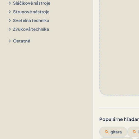
chevron_right
Sláčikové nástroje
chevron_right
Strunové nástroje
chevron_right
Svetelná technika
chevron_right
Zvuková technika
chevron_right
Ostatné
Populárne hľadani
search
gitara
search