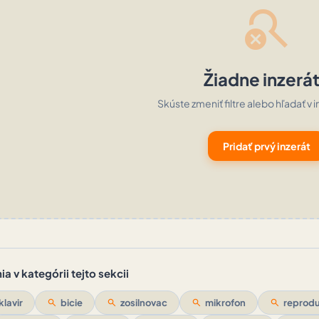
search_off
Žiadne inzerá
Skúste zmeniť filtre alebo hľadať v i
Pridať prvý inzerát
a v kategórii tejto sekcii
klavir
search
bicie
search
zosilnovac
search
mikrofon
search
reprod