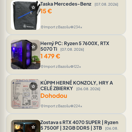
Taska Mercedes-Benz
[07.08. 2026]
star
15
€
Import z Bazošu
234x
location_on
visibility
Herný PC: Ryzen 5 7600X, RTX
star
5070 Ti
[07.08. 2026]
1 479
€
Import z Bazošu
122x
location_on
visibility
KÚPIM HERNÉ KONZOLY, HRY A
star
CELÉ ZBIERKY
[06.08. 2026]
Dohodou
Import z Bazošu
224x
location_on
visibility
Zostava s RTX 4070 SUPER | Ryzen
star
5 7500F | 32GB DDR5 | 3TB
[06.08.