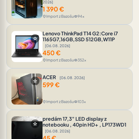
2026]
1 390
€
Import z Bazošu
94x
location_on
visibility
Lenovo ThinkPad T14 G2:Core i7
star
1165G7,16GB,SSD 512GB,W11P
[06.08. 2026]
450
€
Import z Bazošu
352x
location_on
visibility
ACER
[06.08. 2026]
star
599
€
Import z Bazošu
103x
location_on
visibility
predám 17,3" LED display z
star
notebooku , 40pin HD+ , LP173WD1
[06.08. 2026]
45
€