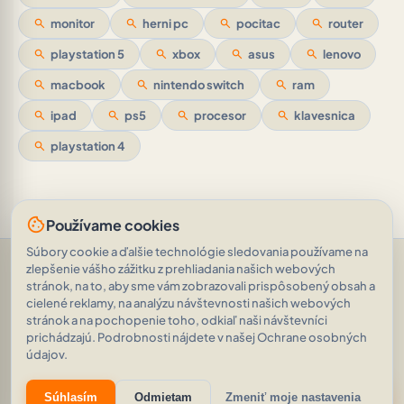
search
monitor
search
herni pc
search
pocitac
search
router
search
playstation 5
search
xbox
search
asus
search
lenovo
search
macbook
search
nintendo switch
search
ram
search
ipad
search
ps5
search
procesor
search
klavesnica
search
playstation 4
cookie
Používame cookies
Súbory cookie a ďalšie technológie sledovania používame na
Pomoc a podpora
•
Otázky
•
Hodnotenia
•
Opýtajte sa AI
•
zlepšenie vášho zážitku z prehliadania našich webových
Podmienky používania
•
Ochrana osobných údajov
•
stránok, na to, aby sme vám zobrazovali prispôsobený obsah a
RSS Feed
cielené reklamy, na analýzu návštevnosti našich webových
© 2026
|
„Prišiel (som), videl (som), zvíťazil“
AVEINO
history_edu
stránok a na pochopenie toho, odkiaľ naši návštevníci
Veni, vidi, vici. (Gaius Julius Caesar)
|
1.8.2
prichádzajú. Podrobnosti nájdete v našej Ochrane osobných
21 090 inzerátov
•
2 074 485 zobrazení
údajov.
eco
auto_awesome
Súhlasím
Odmietam
Zmeniť moje nastavenia
Znižujeme našu digitálnu uhlíkovú stopu.
Zistiť viac