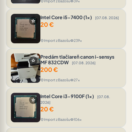
Import z Bazošu
39x
location_on
visibility
Intel Core i5-7400 (1x)
[07.08. 2026]
star
20
€
Import z Bazošu
239x
location_on
visibility
Predám tlačiareň canon i-sensys
star
MF 832CDW
[07.08. 2026]
200
€
Import z Bazošu
27x
location_on
visibility
Intel Core i3-9100F (1x)
[07.08.
star
2026]
20
€
Import z Bazošu
106x
location_on
visibility