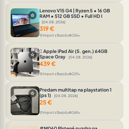
Lenovo V15 G4 | Ryzen 5 • 16 GB
star
RAM • 512 GB SSD • Full HD I
[04.08. 2026]
319
€
Import z Bazošu
256x
location_on
visibility
 Apple iPad Air (5. gen.) 64GB
star
Space Gray
[04.08. 2026]
439
€
Import z Bazošu
229x
location_on
visibility
Predam multitap na playstation 1
star
(ps 1)
[04.08. 2026]
25
€
Import z Bazošu
268x
location_on
visibility
#M060 Plstené puzdro na