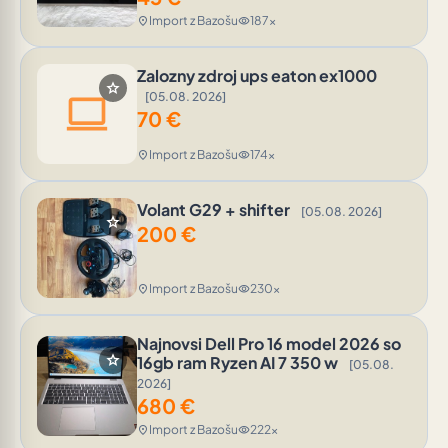
Import z Bazošu
187x
location_on
visibility
Zalozny zdroj ups eaton ex1000
star
computer
[05.08. 2026]
70
€
Import z Bazošu
174x
location_on
visibility
Volant G29 + shifter
[05.08. 2026]
star
200
€
Import z Bazošu
230x
location_on
visibility
Najnovsi Dell Pro 16 model 2026 so
star
16gb ram Ryzen AI 7 350 w
[05.08.
2026]
680
€
Import z Bazošu
222x
location_on
visibility