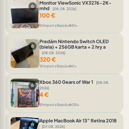
Monitor ViewSonic VX3276-2K-
star
mhd
[08.08. 2026]
100
€
Import z Bazošu
81x
location_on
visibility
Predám Nintendo Switch OLED
star
(biela) + 256GB karta + 2 hry a
[08.08. 2026]
320
€
Import z Bazošu
0x
location_on
visibility
Xbox 360 Gears of War 1
[08.08.
star
2026]
4
€
Import z Bazošu
135x
location_on
visibility
Apple MacBook Air 13” Retina 2018
star
[07.08. 2026]