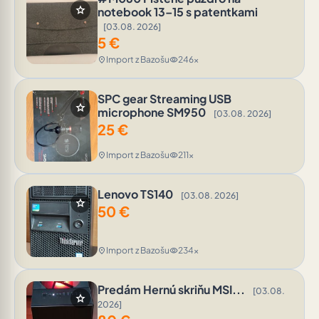
star
notebook 13–15 s patentkami
[03.08. 2026]
5
€
Import z Bazošu
246x
location_on
visibility
SPC gear Streaming USB
star
microphone SM950
[03.08. 2026]
25
€
Import z Bazošu
211x
location_on
visibility
Lenovo TS140
[03.08. 2026]
star
50
€
Import z Bazošu
234x
location_on
visibility
Predám Hernú skriňu MSI...
[03.08.
star
2026]