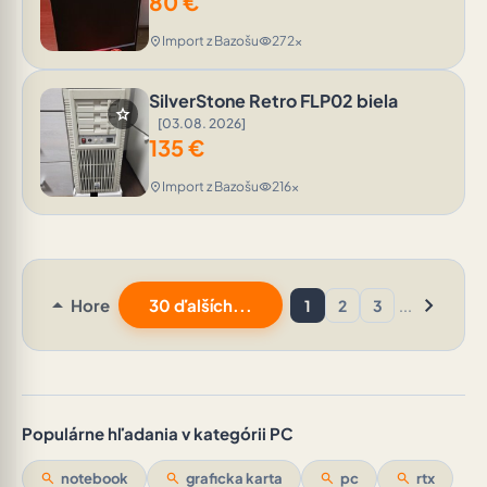
80
€
Import z Bazošu
272x
location_on
visibility
SilverStone Retro FLP02 biela
star
[03.08. 2026]
135
€
Import z Bazošu
216x
location_on
visibility
arrow_drop_up
chevron_right
Hore
30 ďalších...
1
2
3
...
Populárne hľadania v kategórii PC
search
notebook
search
graficka karta
search
pc
search
rtx