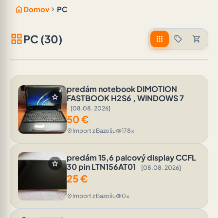
home
chevron_right
Domov
PC
grid_view
PC (30)
apps
sell
shopping_cart
predám notebook DIMOTION
star
FASTBOOK H2S6 , WINDOWS 7
[08.08. 2026]
50
€
Import z Bazošu
178x
location_on
visibility
predám 15,6 palcový display CCFL
star
30 pin LTN156AT01
[08.08. 2026]
25
€
Import z Bazošu
0x
location_on
visibility