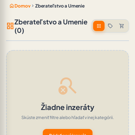
home
chevron_right
Domov
Zberateľstvo a Umenie
Zberateľstvo a Umenie
grid_view
apps
sell
shopping_cart
(0)
search_off
Žiadne inzeráty
Skúste zmeniť filtre alebo hľadať v inej kategórii.