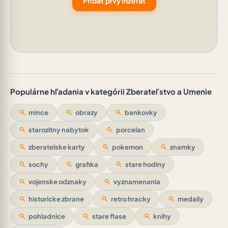
Pridať prvý inzerát
Populárne hľadania v kategórii Zberateľstvo a Umenie
search
mince
search
obrazy
search
bankovky
search
starozitny nabytok
search
porcelan
search
zberatelske karty
search
pokemon
search
znamky
search
sochy
search
grafika
search
stare hodiny
search
vojenske odznaky
search
vyznamenania
search
historicke zbrane
search
retro hracky
search
medaily
search
pohladnice
search
stare flase
search
knihy