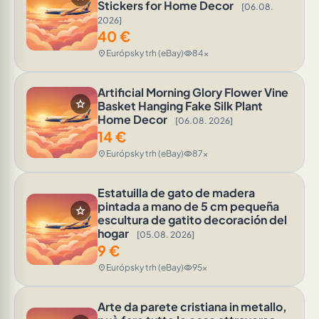
Stickers for Home Decor
[06.08.
2026]
40
€
Európsky trh (eBay)
84x
location_on
visibility
Artificial Morning Glory Flower Vine
star
Basket Hanging Fake Silk Plant
Home Decor
[06.08. 2026]
14
€
Európsky trh (eBay)
87x
location_on
visibility
Estatuilla de gato de madera
pintada a mano de 5 cm pequeña
star
escultura de gatito decoración del
hogar
[05.08. 2026]
9
€
Európsky trh (eBay)
95x
location_on
visibility
Arte da parete cristiana in metallo,