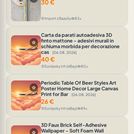
30
€
Import z Bazošu
83x
location_on
visibility
Carta da parati autoadesiva 3D
finto mattone - adesivi murali in
star
schiuma morbida per decorazione
cas
[06.08. 2026]
40
€
Európsky trh (eBay)
80x
location_on
visibility
Periodic Table Of Beer Styles Art
star
Poster Home Decor Large Canvas
Print for Bar
[06.08. 2026]
26
€
Európsky trh (eBay)
89x
location_on
visibility
3D Faux Brick Self-Adhesive
Wallpaper - Soft Foam Wall
star