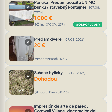
Ponuka: Predám použitú UNIMO
bunku / stavebný kontajner
star
[07.08.
2026]
1 000
€
Žilina, 010 01
237x
location_on
visibility
star
ODPORÚČANÝ
Predam dvere
[07.08. 2026]
star
20
€
Import z Bazošu
81x
location_on
visibility
Sušené bylinky
[07.08. 2026]
star
Dohodou
Import z Bazošu
143x
location_on
visibility
Impresión de arte de pared,
Cornwall Village, decoración del