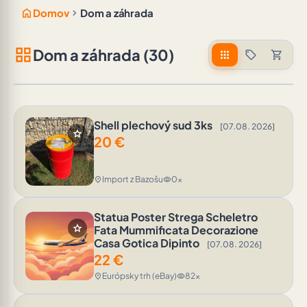
home
chevron_right
Domov
Dom a záhrada
grid_view
Dom a záhrada (30)
apps
sell
shopping_cart
Shell plechový sud 3ks
[07.08. 2026]
star
20
€
Import z Bazošu
0x
location_on
visibility
Statua Poster Strega Scheletro
star
Fata Mummificata Decorazione
Casa Gotica Dipinto
[07.08. 2026]
22
€
Európsky trh (eBay)
82x
location_on
visibility