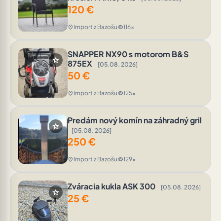
120
€
Import z Bazošu
116x
location_on
visibility
SNAPPER NX90 s motorom B&S
star
875EX
[05.08. 2026]
50
€
Import z Bazošu
125x
location_on
visibility
Predám nový komín na záhradný gril
star
[05.08. 2026]
250
€
Import z Bazošu
129x
location_on
visibility
Zváracia kukla ASK 300
[05.08. 2026]
star
25
€