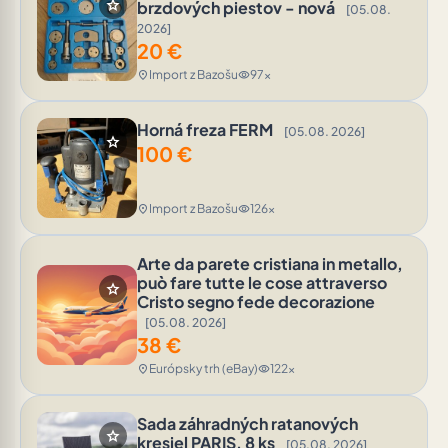
star
brzdových piestov - nová
[05.08.
2026]
20
€
Import z Bazošu
97x
location_on
visibility
Horná freza FERM
[05.08. 2026]
star
100
€
Import z Bazošu
126x
location_on
visibility
Arte da parete cristiana in metallo,
può fare tutte le cose attraverso
star
Cristo segno fede decorazione
[05.08. 2026]
38
€
Európsky trh (eBay)
122x
location_on
visibility
Sada záhradných ratanových
star
kresiel PARIS, 8 ks
[05.08. 2026]