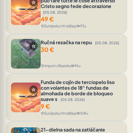
può fare tutte le cose attraverso
star
Cristo segno fede decorazione
[05.08. 2026]
49
€
Európsky trh (eBay)
93x
location_on
visibility
Ručná rezačka na repu
[05.08. 2026]
star
30
€
Import z Bazošu
94x
location_on
visibility
Funda de cojín de terciopelo liso
con volantes de 18" fundas de
star
almohada de borde de bloqueo
suave s
[05.08. 2026]
9
€
Európsky trh (eBay)
108x
location_on
visibility
21-dielna sada na zatláčanie