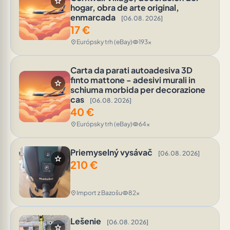
star
hogar, obra de arte original,
enmarcada
[06.08. 2026]
17
€
Európsky trh (eBay)
193x
location_on
visibility
Carta da parati autoadesiva 3D
finto mattone - adesivi murali in
star
schiuma morbida per decorazione
cas
[06.08. 2026]
40
€
Európsky trh (eBay)
64x
location_on
visibility
Priemyselný vysávač
[06.08. 2026]
star
210
€
Import z Bazošu
82x
location_on
visibility
Lešenie
[06.08. 2026]
star