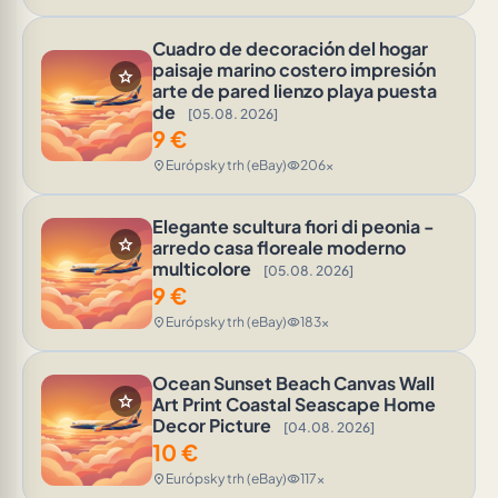
Cuadro de decoración del hogar
paisaje marino costero impresión
star
arte de pared lienzo playa puesta
de
[05.08. 2026]
9
€
Európsky trh (eBay)
206x
location_on
visibility
Elegante scultura fiori di peonia -
star
arredo casa floreale moderno
multicolore
[05.08. 2026]
9
€
Európsky trh (eBay)
183x
location_on
visibility
Ocean Sunset Beach Canvas Wall
star
Art Print Coastal Seascape Home
Decor Picture
[04.08. 2026]
10
€
Európsky trh (eBay)
117x
location_on
visibility