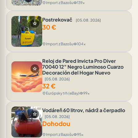
Import z Bazošu
139x
location_on
visibility
Postrekovač
[05.08. 2026]
star
30
€
Import z Bazošu
104x
location_on
visibility
Reloj de Pared Invicta Pro Diver
70040 12" Negro Luminoso Cuarzo
star
Decoración del Hogar Nuevo
[05.08. 2026]
32
€
Európsky trh (eBay)
99x
location_on
visibility
Vodáreň 60 litrov, nádrž a čerpadlo
star
[05.08. 2026]
Dohodou
Import z Bazošu
95x
location_on
visibility