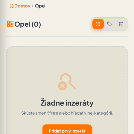
home
chevron_right
Domov
Opel
grid_view
Opel (0)
apps
sell
shopping_cart
search_off
Žiadne inzeráty
Skúste zmeniť filtre alebo hľadať v inej kategórii.
Pridať prvý inzerát