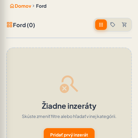
home
chevron_right
Domov
Ford
grid_view
Ford (0)
apps
sell
shopping_cart
search_off
Žiadne inzeráty
Skúste zmeniť filtre alebo hľadať v inej kategórii.
Pridať prvý inzerát