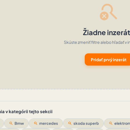
search_off
Žiadne inzerá
Skúste zmeniť filtre alebo hľadať v i
Pridať prvý inzerát
a v kategórii tejto sekcii
search
Bmw
search
mercedes
search
skoda superb
search
elektrom