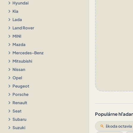
chevron_right
Hyundai
chevron_right
Kia
chevron_right
Lada
chevron_right
Land Rover
chevron_right
MINI
chevron_right
Mazda
chevron_right
Mercedes-Benz
chevron_right
Mitsubishi
chevron_right
Nissan
chevron_right
Opel
chevron_right
Peugeot
chevron_right
Porsche
chevron_right
Renault
chevron_right
Seat
Populárne hľadani
chevron_right
Subaru
search
škoda octavia
chevron_right
Suzuki