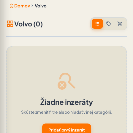
home
chevron_right
Domov
Volvo
grid_view
Volvo (0)
apps
sell
shopping_cart
search_off
Žiadne inzeráty
Skúste zmeniť filtre alebo hľadať v inej kategórii.
Pridať prvý inzerát