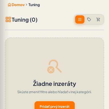
home
chevron_right
Domov
Tuning
grid_view
Tuning (0)
apps
sell
shopping_cart
search_off
Žiadne inzeráty
Skúste zmeniť filtre alebo hľadať v inej kategórii.
Pridať prvý inzerát