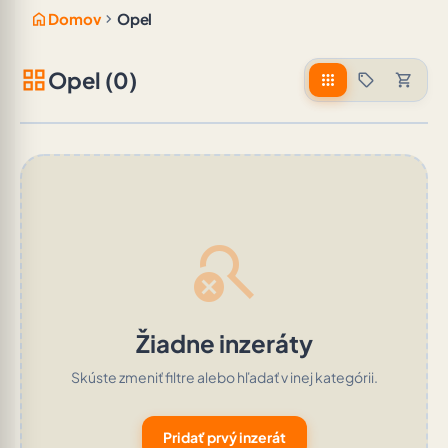
home
chevron_right
Domov
Opel
grid_view
Opel (0)
apps
sell
shopping_cart
search_off
Žiadne inzeráty
Skúste zmeniť filtre alebo hľadať v inej kategórii.
Pridať prvý inzerát