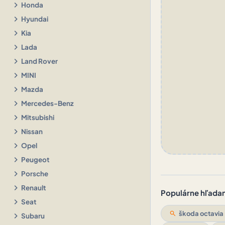
chevron_right
Honda
chevron_right
Hyundai
chevron_right
Kia
chevron_right
Lada
chevron_right
Land Rover
chevron_right
MINI
chevron_right
Mazda
chevron_right
Mercedes-Benz
chevron_right
Mitsubishi
chevron_right
Nissan
chevron_right
Opel
chevron_right
Peugeot
chevron_right
Porsche
chevron_right
Renault
Populárne hľadani
chevron_right
Seat
search
škoda octavia
chevron_right
Subaru