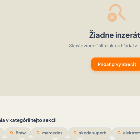
search_off
Žiadne inzerá
Skúste zmeniť filtre alebo hľadať v i
Pridať prvý inzerát
a v kategórii tejto sekcii
search
Bmw
search
mercedes
search
skoda superb
search
elektrom