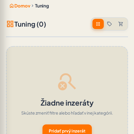
home
chevron_right
Domov
Tuning
grid_view
Tuning (0)
apps
sell
shopping_cart
search_off
Žiadne inzeráty
Skúste zmeniť filtre alebo hľadať v inej kategórii.
Pridať prvý inzerát