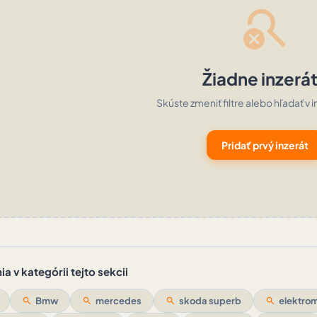
search_off
Žiadne inzerá
Skúste zmeniť filtre alebo hľadať v i
Pridať prvý inzerát
a v kategórii tejto sekcii
search
Bmw
search
mercedes
search
skoda superb
search
elektrom