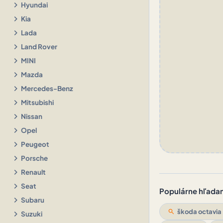
chevron_right
Hyundai
chevron_right
Kia
chevron_right
Lada
chevron_right
Land Rover
chevron_right
MINI
chevron_right
Mazda
chevron_right
Mercedes-Benz
chevron_right
Mitsubishi
chevron_right
Nissan
chevron_right
Opel
chevron_right
Peugeot
chevron_right
Porsche
chevron_right
Renault
chevron_right
Seat
Populárne hľadani
chevron_right
Subaru
search
škoda octavia
chevron_right
Suzuki