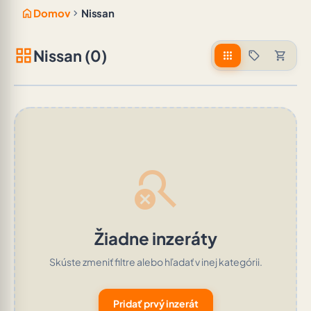
home
chevron_right
Domov
Nissan
grid_view
Nissan (0)
apps
sell
shopping_cart
search_off
Žiadne inzeráty
Skúste zmeniť filtre alebo hľadať v inej kategórii.
Pridať prvý inzerát