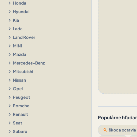
chevron_right
Honda
chevron_right
Hyundai
chevron_right
Kia
chevron_right
Lada
chevron_right
Land Rover
chevron_right
MINI
chevron_right
Mazda
chevron_right
Mercedes-Benz
chevron_right
Mitsubishi
chevron_right
Nissan
chevron_right
Opel
chevron_right
Peugeot
chevron_right
Porsche
chevron_right
Renault
Populárne hľadani
chevron_right
Seat
search
škoda octavia
chevron_right
Subaru