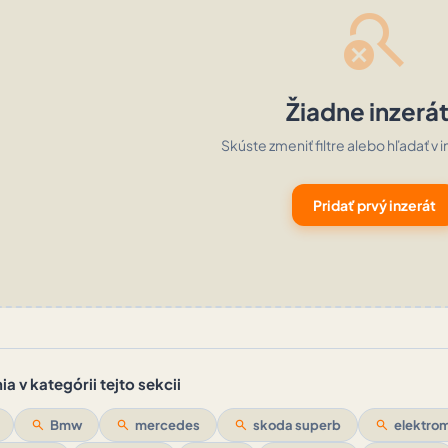
search_off
Žiadne inzerá
Skúste zmeniť filtre alebo hľadať v i
Pridať prvý inzerát
a v kategórii tejto sekcii
search
Bmw
search
mercedes
search
skoda superb
search
elektrom