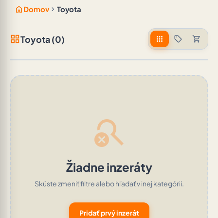
home
chevron_right
Domov
Toyota
grid_view
Toyota (0)
apps
sell
shopping_cart
search_off
Žiadne inzeráty
Skúste zmeniť filtre alebo hľadať v inej kategórii.
Pridať prvý inzerát