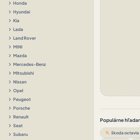
chevron_right
Honda
chevron_right
Hyundai
chevron_right
Kia
chevron_right
Lada
chevron_right
Land Rover
chevron_right
MINI
chevron_right
Mazda
chevron_right
Mercedes-Benz
chevron_right
Mitsubishi
chevron_right
Nissan
chevron_right
Opel
chevron_right
Peugeot
chevron_right
Porsche
chevron_right
Renault
Populárne hľadani
chevron_right
Seat
search
škoda octavia
chevron_right
Subaru