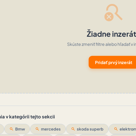
search_off
Žiadne inzerá
Skúste zmeniť filtre alebo hľadať v i
Pridať prvý inzerát
a v kategórii tejto sekcii
search
Bmw
search
mercedes
search
skoda superb
search
elektrom