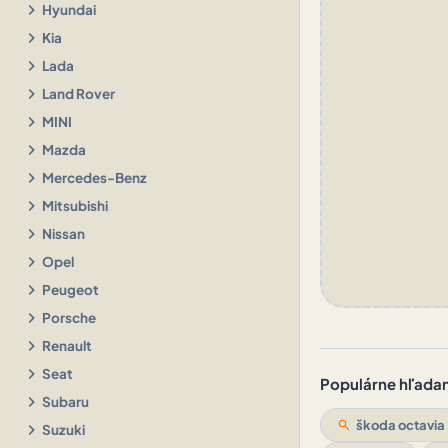
chevron_right
Hyundai
chevron_right
Kia
chevron_right
Lada
chevron_right
Land Rover
chevron_right
MINI
chevron_right
Mazda
chevron_right
Mercedes-Benz
chevron_right
Mitsubishi
chevron_right
Nissan
chevron_right
Opel
chevron_right
Peugeot
chevron_right
Porsche
chevron_right
Renault
chevron_right
Seat
Populárne hľadani
chevron_right
Subaru
search
škoda octavia
chevron_right
Suzuki