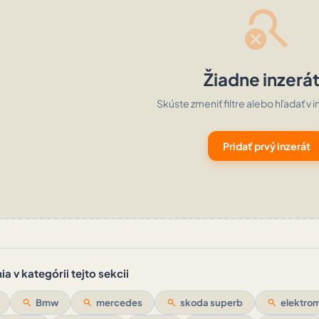
search_off
Žiadne inzerá
Skúste zmeniť filtre alebo hľadať v i
Pridať prvý inzerát
a v kategórii tejto sekcii
search
Bmw
search
mercedes
search
skoda superb
search
elektrom