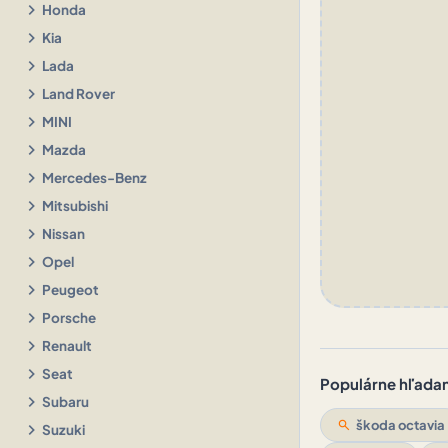
chevron_right
Honda
chevron_right
Kia
chevron_right
Lada
chevron_right
Land Rover
chevron_right
MINI
chevron_right
Mazda
chevron_right
Mercedes-Benz
chevron_right
Mitsubishi
chevron_right
Nissan
chevron_right
Opel
chevron_right
Peugeot
chevron_right
Porsche
chevron_right
Renault
chevron_right
Seat
Populárne hľadani
chevron_right
Subaru
search
škoda octavia
chevron_right
Suzuki