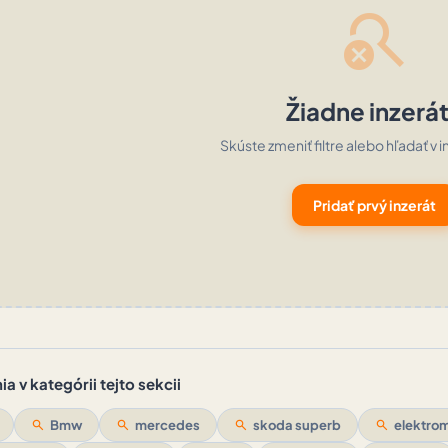
search_off
Žiadne inzerá
Skúste zmeniť filtre alebo hľadať v i
Pridať prvý inzerát
a v kategórii tejto sekcii
search
Bmw
search
mercedes
search
skoda superb
search
elektrom