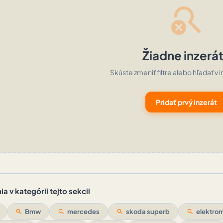
search_off
Žiadne inzerá
Skúste zmeniť filtre alebo hľadať v i
Pridať prvý inzerát
a v kategórii tejto sekcii
search
Bmw
search
mercedes
search
skoda superb
search
elektrom