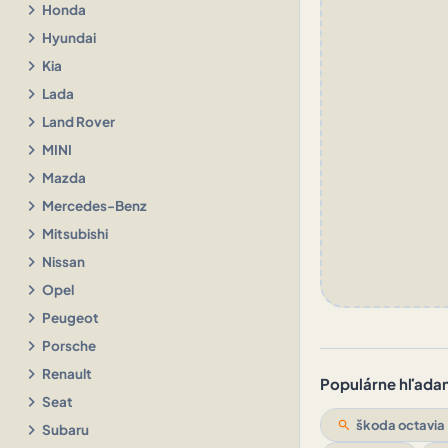
chevron_right
Honda
chevron_right
Hyundai
chevron_right
Kia
chevron_right
Lada
chevron_right
Land Rover
chevron_right
MINI
chevron_right
Mazda
chevron_right
Mercedes-Benz
chevron_right
Mitsubishi
chevron_right
Nissan
chevron_right
Opel
chevron_right
Peugeot
chevron_right
Porsche
chevron_right
Renault
Populárne hľadani
chevron_right
Seat
search
škoda octavia
chevron_right
Subaru