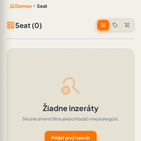
home
chevron_right
Domov
Seat
grid_view
Seat (0)
apps
sell
shopping_cart
search_off
Žiadne inzeráty
Skúste zmeniť filtre alebo hľadať v inej kategórii.
Pridať prvý inzerát