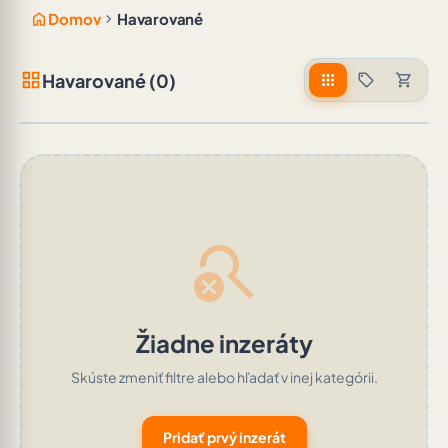
home
chevron_right
Domov
Havarované
grid_view
Havarované (0)
apps
sell
shopping_cart
search_off
Žiadne inzeráty
Skúste zmeniť filtre alebo hľadať v inej kategórii.
Pridať prvý inzerát