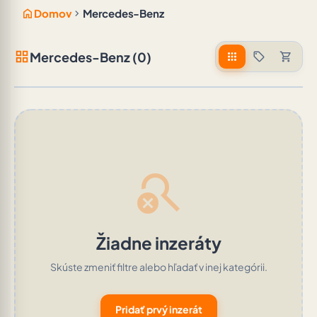
home
chevron_right
Domov
Mercedes-Benz
grid_view
Mercedes-Benz (0)
apps
sell
shopping_cart
search_off
Žiadne inzeráty
Skúste zmeniť filtre alebo hľadať v inej kategórii.
Pridať prvý inzerát