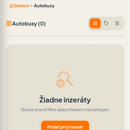
home
chevron_right
Domov
Autobusy
grid_view
Autobusy (0)
apps
sell
shopping_cart
search_off
Žiadne inzeráty
Skúste zmeniť filtre alebo hľadať v inej kategórii.
Pridať prvý inzerát