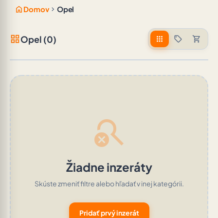
home
chevron_right
Domov
Opel
grid_view
Opel (0)
apps
sell
shopping_cart
search_off
Žiadne inzeráty
Skúste zmeniť filtre alebo hľadať v inej kategórii.
Pridať prvý inzerát