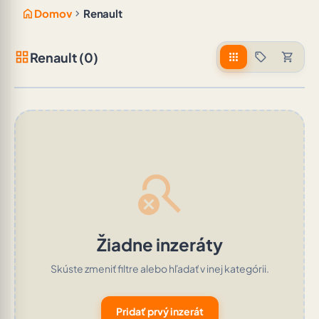
home
chevron_right
Domov
Renault
grid_view
Renault (0)
apps
sell
shopping_cart
search_off
Žiadne inzeráty
Skúste zmeniť filtre alebo hľadať v inej kategórii.
Pridať prvý inzerát