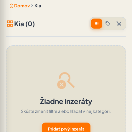
home
chevron_right
Domov
Kia
grid_view
Kia (0)
apps
sell
shopping_cart
search_off
Žiadne inzeráty
Skúste zmeniť filtre alebo hľadať v inej kategórii.
Pridať prvý inzerát