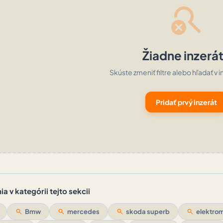
search_off
Žiadne inzerá
Skúste zmeniť filtre alebo hľadať v i
Pridať prvý inzerát
a v kategórii tejto sekcii
search
Bmw
search
mercedes
search
skoda superb
search
elektrom