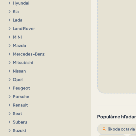
chevron_right
Hyundai
chevron_right
Kia
chevron_right
Lada
chevron_right
Land Rover
chevron_right
MINI
chevron_right
Mazda
chevron_right
Mercedes-Benz
chevron_right
Mitsubishi
chevron_right
Nissan
chevron_right
Opel
chevron_right
Peugeot
chevron_right
Porsche
chevron_right
Renault
chevron_right
Seat
Populárne hľadani
chevron_right
Subaru
search
škoda octavia
chevron_right
Suzuki