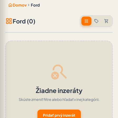
home
chevron_right
Domov
Ford
grid_view
Ford (0)
apps
sell
shopping_cart
search_off
Žiadne inzeráty
Skúste zmeniť filtre alebo hľadať v inej kategórii.
Pridať prvý inzerát