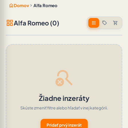
home
chevron_right
Domov
Alfa Romeo
grid_view
Alfa Romeo (0)
apps
sell
shopping_cart
search_off
Žiadne inzeráty
Skúste zmeniť filtre alebo hľadať v inej kategórii.
Pridať prvý inzerát