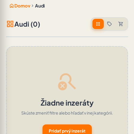
home
chevron_right
Domov
Audi
grid_view
Audi (0)
apps
sell
shopping_cart
search_off
Žiadne inzeráty
Skúste zmeniť filtre alebo hľadať v inej kategórii.
Pridať prvý inzerát