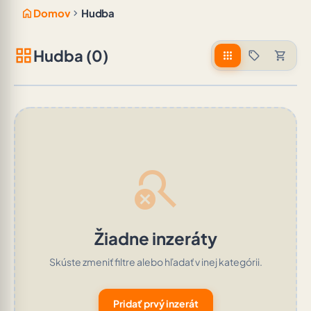
home
chevron_right
Domov
Hudba
grid_view
Hudba (0)
apps
sell
shopping_cart
search_off
Žiadne inzeráty
Skúste zmeniť filtre alebo hľadať v inej kategórii.
Pridať prvý inzerát