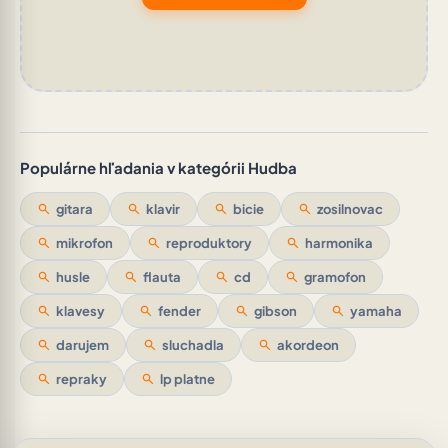
Populárne hľadania v kategórii Hudba
search
gitara
search
klavir
search
bicie
search
zosilnovac
search
mikrofon
search
reproduktory
search
harmonika
search
husle
search
flauta
search
cd
search
gramofon
search
klavesy
search
fender
search
gibson
search
yamaha
search
darujem
search
sluchadla
search
akordeon
search
repraky
search
lp platne