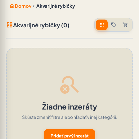
home
chevron_right
Domov
Akvarijné rybičky
grid_view
Akvarijné rybičky (0)
apps
sell
shopping_cart
search_off
Žiadne inzeráty
Skúste zmeniť filtre alebo hľadať v inej kategórii.
Pridať prvý inzerát