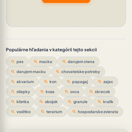
Populárne hľadania v kategórii tejto sekcii
search
pes
search
macka
search
darujem stena
search
darujem macku
search
chovatelske potreby
search
akvarium
search
kon
search
papagaj
search
zajac
search
sliepky
search
koza
search
ovca
search
skrecok
search
klietka
search
obojok
search
granule
search
kralik
search
voditko
search
terarium
search
hospodarske zvierata