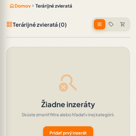
home
chevron_right
Domov
Terárijné zvieratá
grid_view
Terárijné zvieratá (0)
apps
sell
shopping_cart
search_off
Žiadne inzeráty
Skúste zmeniť filtre alebo hľadať v inej kategórii.
Pridať prvý inzerát