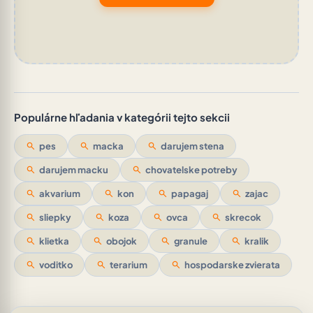
Populárne hľadania v kategórii tejto sekcii
search
pes
search
macka
search
darujem stena
search
darujem macku
search
chovatelske potreby
search
akvarium
search
kon
search
papagaj
search
zajac
search
sliepky
search
koza
search
ovca
search
skrecok
search
klietka
search
obojok
search
granule
search
kralik
search
voditko
search
terarium
search
hospodarske zvierata