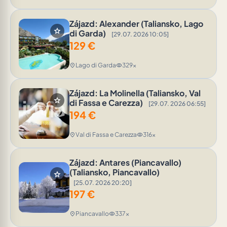
Zájazd: Alexander (Taliansko, Lago
star
di Garda)
[29.07. 2026 10:05]
129
€
Lago di Garda
329x
location_on
visibility
Zájazd: La Molinella (Taliansko, Val
star
di Fassa e Carezza)
[29.07. 2026 06:55]
194
€
Val di Fassa e Carezza
316x
location_on
visibility
Zájazd: Antares (Piancavallo)
(Taliansko, Piancavallo)
star
[25.07. 2026 20:20]
197
€
Piancavallo
337x
location_on
visibility