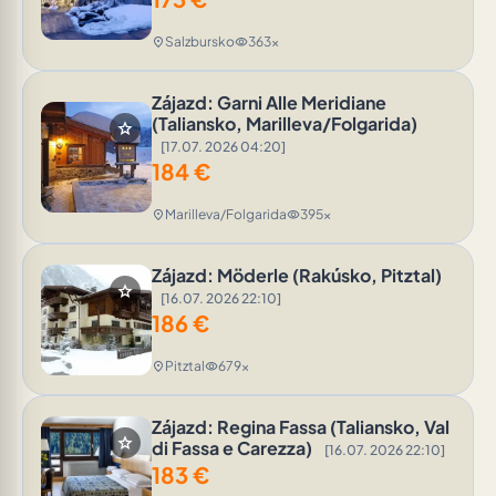
Salzbursko
363x
location_on
visibility
Zájazd: Garni Alle Meridiane
(Taliansko, Marilleva/Folgarida)
star
[17.07. 2026 04:20]
184
€
Marilleva/Folgarida
395x
location_on
visibility
Zájazd: Möderle (Rakúsko, Pitztal)
star
[16.07. 2026 22:10]
186
€
Pitztal
679x
location_on
visibility
Zájazd: Regina Fassa (Taliansko, Val
star
di Fassa e Carezza)
[16.07. 2026 22:10]
183
€