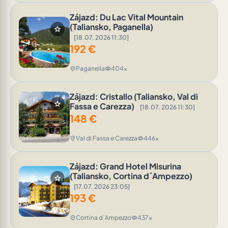
Zájazd: Du Lac Vital Mountain
(Taliansko, Paganella)
star
[18.07. 2026 11:30]
192
€
Paganella
404x
location_on
visibility
Zájazd: Cristallo (Taliansko, Val di
star
Fassa e Carezza)
[18.07. 2026 11:30]
148
€
Val di Fassa e Carezza
446x
location_on
visibility
Zájazd: Grand Hotel Misurina
(Taliansko, Cortina d´Ampezzo)
star
[17.07. 2026 23:05]
193
€
Cortina d´Ampezzo
437x
location_on
visibility