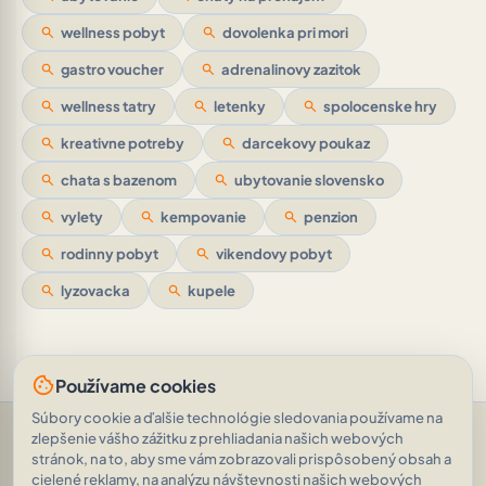
search
wellness pobyt
search
dovolenka pri mori
search
gastro voucher
search
adrenalinovy zazitok
search
wellness tatry
search
letenky
search
spolocenske hry
search
kreativne potreby
search
darcekovy poukaz
search
chata s bazenom
search
ubytovanie slovensko
search
vylety
search
kempovanie
search
penzion
search
rodinny pobyt
search
vikendovy pobyt
search
lyzovacka
search
kupele
cookie
Používame cookies
Súbory cookie a ďalšie technológie sledovania používame na
Pomoc a podpora
•
Otázky
•
Hodnotenia
•
Opýtajte sa AI
•
zlepšenie vášho zážitku z prehliadania našich webových
Podmienky používania
•
Ochrana osobných údajov
•
stránok, na to, aby sme vám zobrazovali prispôsobený obsah a
RSS Feed
cielené reklamy, na analýzu návštevnosti našich webových