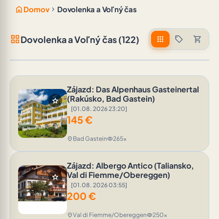
home
chevron_right
Domov
Dovolenka a Voľný čas
grid_view
Dovolenka a Voľný čas (122)
apps
sell
shopping_cart
Zájazd: Das Alpenhaus Gasteinertal
(Rakúsko, Bad Gastein)
star
[01.08. 2026 23:20]
145
€
Bad Gastein
265x
location_on
visibility
Zájazd: Albergo Antico (Taliansko,
Val di Fiemme/Obereggen)
star
[01.08. 2026 03:55]
200
€
Val di Fiemme/Obereggen
250x
location_on
visibility