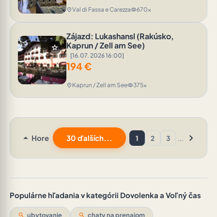
Val di Fassa e Carezza
670x
location_on
visibility
Zájazd: Lukashansl (Rakúsko,
Kaprun / Zell am See)
star
[16.07. 2026 16:00]
194
€
Kaprun / Zell am See
375x
location_on
visibility
arrow_drop_up
chevron_right
Hore
30 ďalších...
1
2
3
...
Populárne hľadania v kategórii Dovolenka a Voľný čas
search
ubytovanie
search
chaty na prenajom