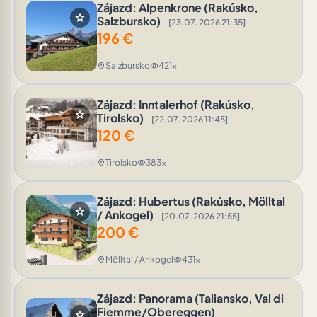
Zájazd: Alpenkrone (Rakúsko,
star
Salzbursko)
[23.07. 2026 21:35]
196
€
Salzbursko
421x
location_on
visibility
Zájazd: Inntalerhof (Rakúsko,
star
Tirolsko)
[22.07. 2026 11:45]
120
€
Tirolsko
383x
location_on
visibility
Zájazd: Hubertus (Rakúsko, Mölltal
star
/ Ankogel)
[20.07. 2026 21:55]
200
€
Mölltal / Ankogel
431x
location_on
visibility
Zájazd: Panorama (Taliansko, Val di
Fiemme/Obereggen)
star