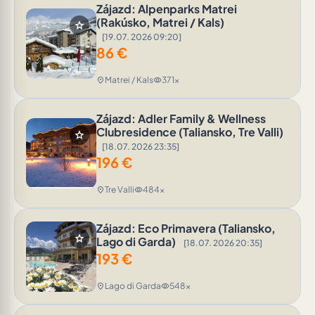
Zájazd: Alpenparks Matrei
(Rakúsko, Matrei / Kals)
star
[19.07. 2026 09:20]
86
€
Matrei / Kals
371x
location_on
visibility
Zájazd: Adler Family & Wellness
Clubresidence (Taliansko, Tre Valli)
star
[18.07. 2026 23:35]
196
€
Tre Valli
484x
location_on
visibility
Zájazd: Eco Primavera (Taliansko,
star
Lago di Garda)
[18.07. 2026 20:35]
193
€
Lago di Garda
548x
location_on
visibility