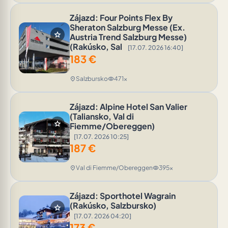
Zájazd: Four Points Flex By
Sheraton Salzburg Messe (Ex.
star
Austria Trend Salzburg Messe)
(Rakúsko, Sal
[17.07. 2026 16:40]
183
€
Salzbursko
471x
location_on
visibility
Zájazd: Alpine Hotel San Valier
(Taliansko, Val di
star
Fiemme/Obereggen)
[17.07. 2026 10:25]
187
€
Val di Fiemme/Obereggen
395x
location_on
visibility
Zájazd: Sporthotel Wagrain
(Rakúsko, Salzbursko)
star
[17.07. 2026 04:20]
173
€