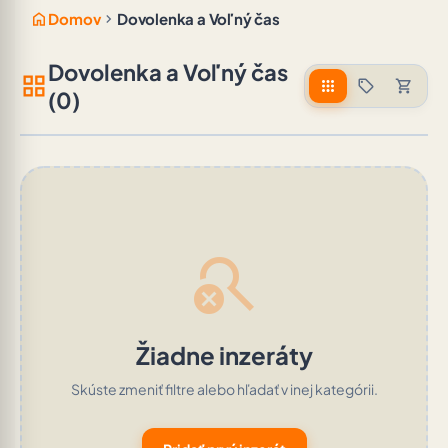
home
chevron_right
Domov
Dovolenka a Voľný čas
Dovolenka a Voľný čas
grid_view
apps
sell
shopping_cart
(0)
search_off
Žiadne inzeráty
Skúste zmeniť filtre alebo hľadať v inej kategórii.