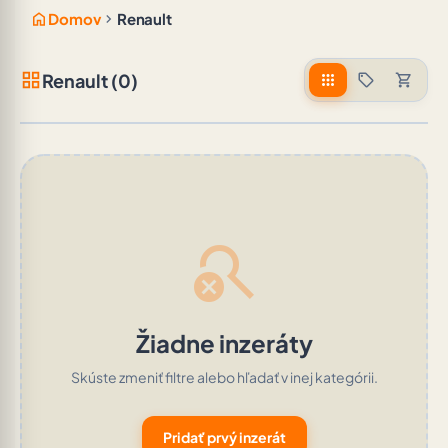
home
chevron_right
Domov
Renault
grid_view
Renault (0)
apps
sell
shopping_cart
search_off
Žiadne inzeráty
Skúste zmeniť filtre alebo hľadať v inej kategórii.
Pridať prvý inzerát