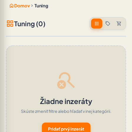
home
chevron_right
Domov
Tuning
grid_view
Tuning (0)
apps
sell
shopping_cart
search_off
Žiadne inzeráty
Skúste zmeniť filtre alebo hľadať v inej kategórii.
Pridať prvý inzerát