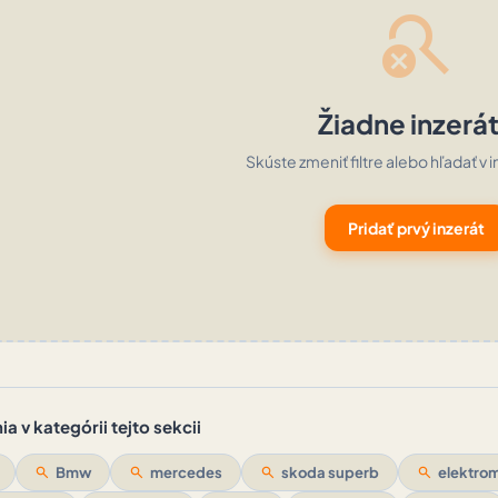
search_off
Žiadne inzerá
Skúste zmeniť filtre alebo hľadať v i
Pridať prvý inzerát
a v kategórii tejto sekcii
search
Bmw
search
mercedes
search
skoda superb
search
elektrom