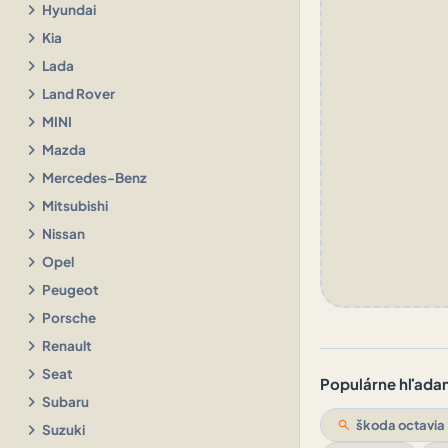
chevron_right
Hyundai
chevron_right
Kia
chevron_right
Lada
chevron_right
Land Rover
chevron_right
MINI
chevron_right
Mazda
chevron_right
Mercedes-Benz
chevron_right
Mitsubishi
chevron_right
Nissan
chevron_right
Opel
chevron_right
Peugeot
chevron_right
Porsche
chevron_right
Renault
chevron_right
Seat
Populárne hľadani
chevron_right
Subaru
search
škoda octavia
chevron_right
Suzuki