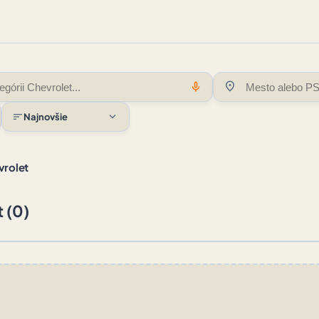
location_on
mic
expand_more
sort
Najnovšie
vrolet
 (0)