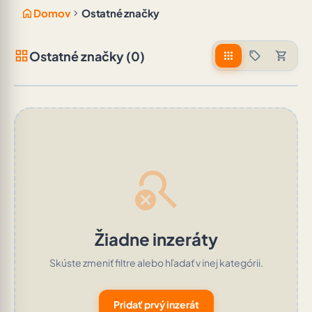
home
chevron_right
Domov
Ostatné značky
grid_view
Ostatné značky (0)
apps
sell
shopping_cart
search_off
Žiadne inzeráty
Skúste zmeniť filtre alebo hľadať v inej kategórii.
Pridať prvý inzerát