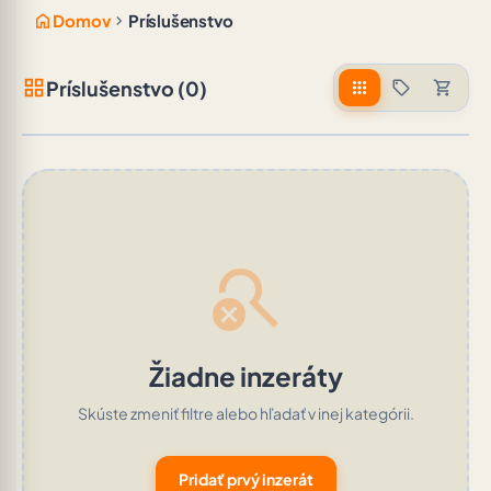
home
chevron_right
Domov
Príslušenstvo
grid_view
Príslušenstvo (0)
apps
sell
shopping_cart
search_off
Žiadne inzeráty
Skúste zmeniť filtre alebo hľadať v inej kategórii.
Pridať prvý inzerát