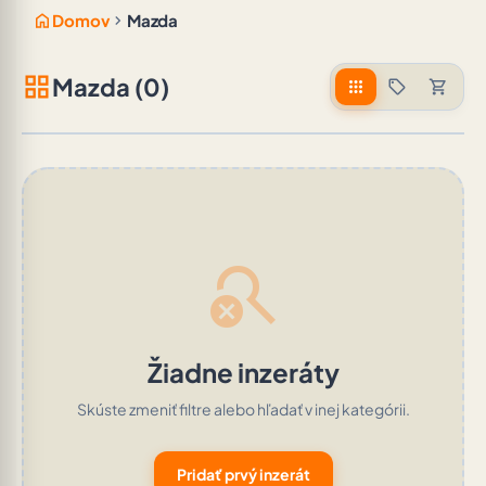
home
chevron_right
Domov
Mazda
grid_view
Mazda (0)
apps
sell
shopping_cart
search_off
Žiadne inzeráty
Skúste zmeniť filtre alebo hľadať v inej kategórii.
Pridať prvý inzerát