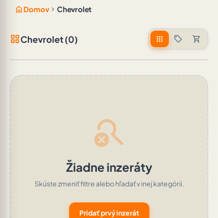
home
chevron_right
Domov
Chevrolet
grid_view
Chevrolet (0)
apps
sell
shopping_cart
search_off
Žiadne inzeráty
Skúste zmeniť filtre alebo hľadať v inej kategórii.
Pridať prvý inzerát