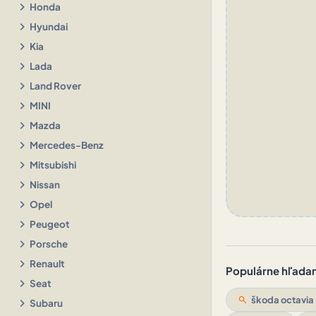
chevron_right
Honda
chevron_right
Hyundai
chevron_right
Kia
chevron_right
Lada
chevron_right
Land Rover
chevron_right
MINI
chevron_right
Mazda
chevron_right
Mercedes-Benz
chevron_right
Mitsubishi
chevron_right
Nissan
chevron_right
Opel
chevron_right
Peugeot
chevron_right
Porsche
chevron_right
Renault
Populárne hľadani
chevron_right
Seat
search
škoda octavia
chevron_right
Subaru