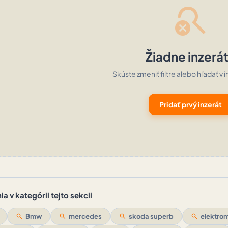
search_off
Žiadne inzerá
Skúste zmeniť filtre alebo hľadať v i
Pridať prvý inzerát
a v kategórii tejto sekcii
search
Bmw
search
mercedes
search
skoda superb
search
elektrom