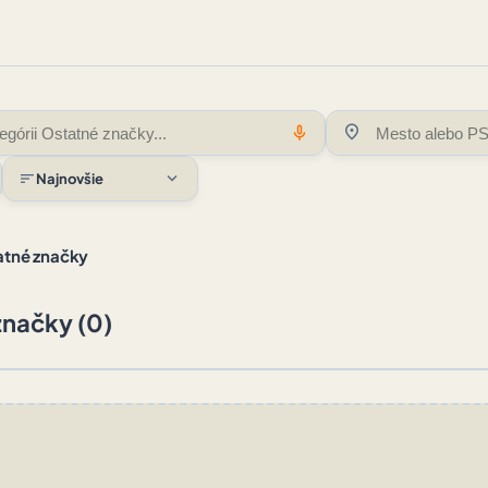
location_on
mic
expand_more
sort
Najnovšie
atné značky
značky (0)