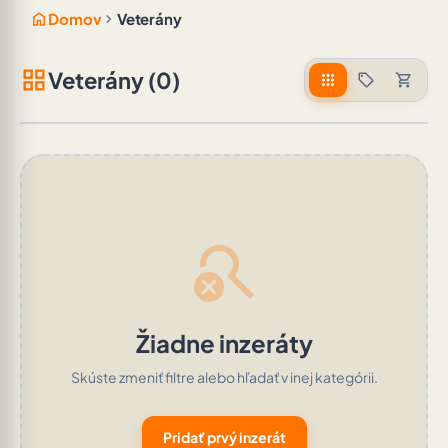
home
chevron_right
Domov
Veterány
grid_view
Veterány (0)
apps
sell
shopping_cart
search_off
Žiadne inzeráty
Skúste zmeniť filtre alebo hľadať v inej kategórii.
Pridať prvý inzerát