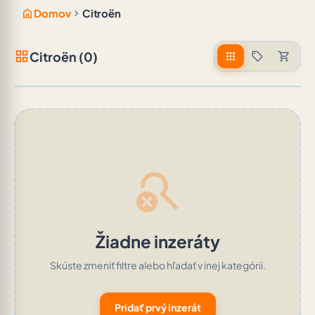
home
chevron_right
Domov
Citroën
grid_view
Citroën (0)
apps
sell
shopping_cart
search_off
Žiadne inzeráty
Skúste zmeniť filtre alebo hľadať v inej kategórii.
Pridať prvý inzerát