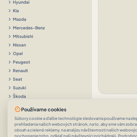
chevron_right
Hyundai
chevron_right
Kia
chevron_right
Mazda
chevron_right
Mercedes-Benz
chevron_right
Mitsubishi
chevron_right
Nissan
chevron_right
Opel
chevron_right
Peugeot
chevron_right
Renault
chevron_right
Seat
chevron_right
Suzuki
chevron_right
Škoda
chevron_right
Toyota
cookie
Používame cookies
chevron_right
Volkswagen
Súbory cookie a ďalšie technológie sledovania používame na zlep
chevron_right
Volvo
prehliadania našich webových stránok, na to, aby sme vám zobr
chevron_right
obsah a cielené reklamy, na analýzu návštevnosti našich webovýc
Ostatné značky
pochopenie toho, odkiaľ naši návštevníci prichádzajú. Podrobnos