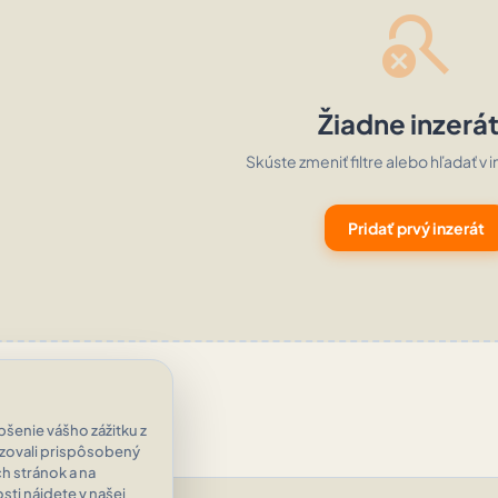
search_off
Žiadne inzerá
Skúste zmeniť filtre alebo hľadať v i
Pridať prvý inzerát
šenie vášho zážitku z
azovali prispôsobený
h stránok a na
ti nájdete v našej