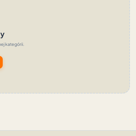
ty
nej kategórii.