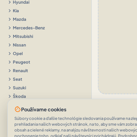
chevron_right
Hyundai
chevron_right
Kia
chevron_right
Mazda
chevron_right
Mercedes-Benz
chevron_right
Mitsubishi
chevron_right
Nissan
chevron_right
Opel
chevron_right
Peugeot
chevron_right
Renault
chevron_right
Seat
chevron_right
Suzuki
chevron_right
Škoda
chevron_right
Toyota
cookie
Používame cookies
chevron_right
Volkswagen
Súbory cookie a ďalšie technológie sledovania používame na zlep
chevron_right
Volvo
prehliadania našich webových stránok, na to, aby sme vám zobr
chevron_right
obsah a cielené reklamy, na analýzu návštevnosti našich webovýc
Ostatné značky
pochopenie toho, odkiaľ naši návštevníci prichádzajú. Podrobnos