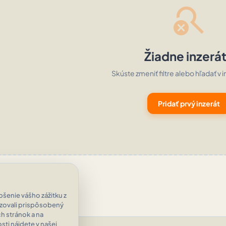
search_off
Žiadne inzerá
Skúste zmeniť filtre alebo hľadať v i
Pridať prvý inzerát
šenie vášho zážitku z
azovali prispôsobený
h stránok a na
ti nájdete v našej