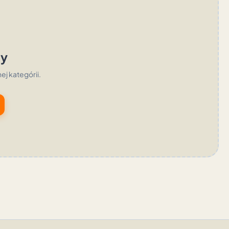
ty
nej kategórii.