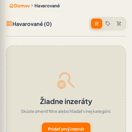
home
chevron_right
Domov
Havarované
grid_view
Havarované (0)
apps
sell
shopping_cart
search_off
Žiadne inzeráty
Skúste zmeniť filtre alebo hľadať v inej kategórii.
Pridať prvý inzerát